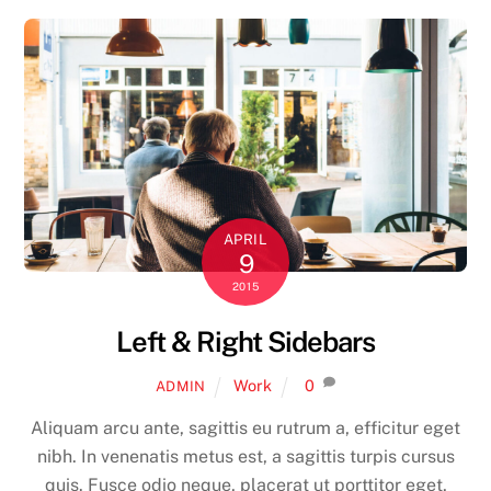
APRIL
9
2015
Left & Right Sidebars
Work
0
ADMIN
Aliquam arcu ante, sagittis eu rutrum a, efficitur eget
nibh. In venenatis metus est, a sagittis turpis cursus
quis. Fusce odio neque, placerat ut porttitor eget,