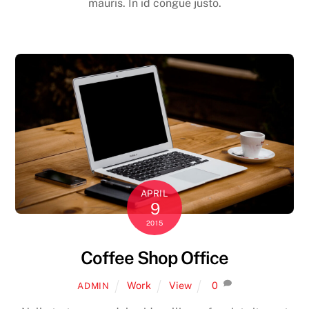
mauris. In id congue justo.
APRIL
9
2015
Coffee Shop Office
Work
View
0
ADMIN