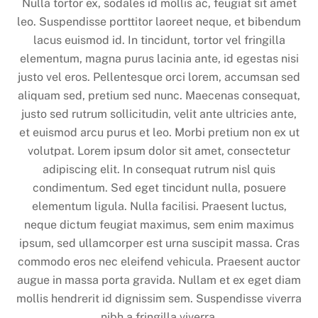
Nulla tortor ex, sodales id mollis ac, feugiat sit amet
leo. Suspendisse porttitor laoreet neque, et bibendum
lacus euismod id. In tincidunt, tortor vel fringilla
elementum, magna purus lacinia ante, id egestas nisi
justo vel eros. Pellentesque orci lorem, accumsan sed
aliquam sed, pretium sed nunc. Maecenas consequat,
justo sed rutrum sollicitudin, velit ante ultricies ante,
et euismod arcu purus et leo. Morbi pretium non ex ut
volutpat. Lorem ipsum dolor sit amet, consectetur
adipiscing elit. In consequat rutrum nisl quis
condimentum. Sed eget tincidunt nulla, posuere
elementum ligula. Nulla facilisi. Praesent luctus,
neque dictum feugiat maximus, sem enim maximus
ipsum, sed ullamcorper est urna suscipit massa. Cras
commodo eros nec eleifend vehicula. Praesent auctor
augue in massa porta gravida. Nullam et ex eget diam
mollis hendrerit id dignissim sem. Suspendisse viverra
nibh a fringilla viverra.