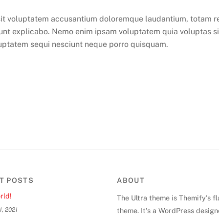
r sit voluptatem accusantium doloremque laudantium, totam r
 sunt explicabo. Nemo enim ipsam voluptatem quia voluptas sit
luptatem sequi nesciunt neque porro quisquam.
T POSTS
ABOUT
rld!
The Ultra theme is Themify's f
1, 2021
theme. It's a WordPress design