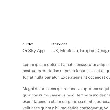
CLIENT
SERVICES
OnSky App
UX, Mock Up, Graphic Desig
Lorem ipsum dolor sit amet, consectetur adipisc
nostrud exercitation ullamco laboris nisi ut ali
fugiat nulla pariatur. Excepteur sint occaecat cu
Magni dolores eos qui ratione voluptatem sequi 
quia non numquam eius modi tempora incidunt u
exercitationem ullam corporis suscipit laborios
velit esse quam nihil molestiae consequatur, vel