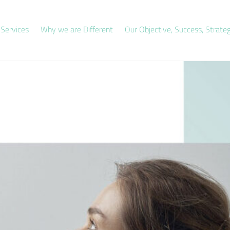
 Services
Why we are Different
Our Objective, Success, Strate