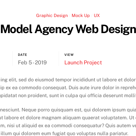
Graphic Design
/
Mock Up
/
UX
Model Agency Web Desig
DATE
VIEW
n
Feb 5 - 2019
Launch Project
ing elit, sed do eiusmod tempor incididunt ut labore et dol
quip ex ea commodo consequat. Duis aute irure dolor in reprehe
pidatat non proident, sunt in culpa qui officia deserunt molli
nesciunt. Neque porro quisquam est, qui dolorem ipsum quia do
t labore et dolore magnam aliquam quaerat voluptatem. Ut
am, nisi ut aliquid ex ea commodi consequatur? Quis autem ve
 illum qui dolorem eum fugiat quo voluptas nulla pariatur.