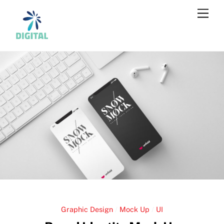
Skip
Men
to
content
Graphic Design
/
Mock Up
/
UI