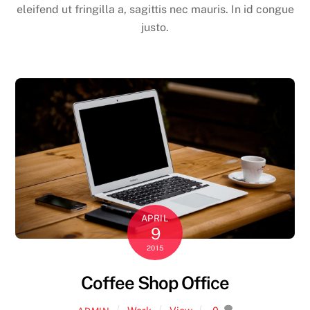
eleifend ut fringilla a, sagittis nec mauris. In id congue
justo.
APRIL
9
2015
Coffee Shop Office