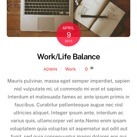
APRIL
9
2015
Work/Life Balance
Work
0
ADMIN
Mauris pulvinar, massa eget semper imperdiet, sapien
nisl vulputate mi, ut commodo mi erat et sapien.
Interdum et malesuada fames ac ante ipsum primis in
faucibus. Curabitur pellentesque augue nec nisl
ultricies aliquet. Integer ipsum ante, interdum ac
varius quis, ullamcorper vel ante.Nemo enim ipsam
voluptatem quia voluptas sit aspernatur aut odit aut
fugit, sed quia consequuntur magni dolores eos qui