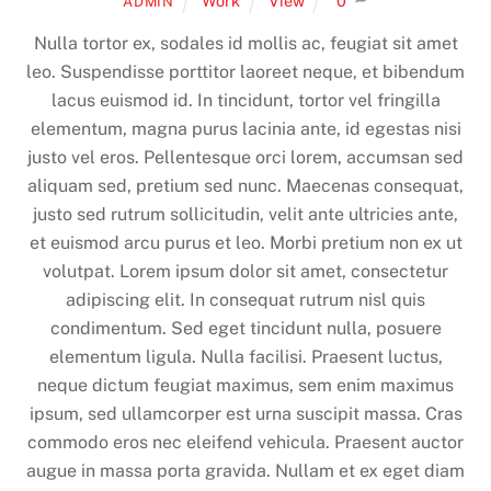
Work
View
0
ADMIN
Nulla tortor ex, sodales id mollis ac, feugiat sit amet
leo. Suspendisse porttitor laoreet neque, et bibendum
lacus euismod id. In tincidunt, tortor vel fringilla
elementum, magna purus lacinia ante, id egestas nisi
justo vel eros. Pellentesque orci lorem, accumsan sed
aliquam sed, pretium sed nunc. Maecenas consequat,
justo sed rutrum sollicitudin, velit ante ultricies ante,
et euismod arcu purus et leo. Morbi pretium non ex ut
volutpat. Lorem ipsum dolor sit amet, consectetur
adipiscing elit. In consequat rutrum nisl quis
condimentum. Sed eget tincidunt nulla, posuere
elementum ligula. Nulla facilisi. Praesent luctus,
neque dictum feugiat maximus, sem enim maximus
ipsum, sed ullamcorper est urna suscipit massa. Cras
commodo eros nec eleifend vehicula. Praesent auctor
augue in massa porta gravida. Nullam et ex eget diam