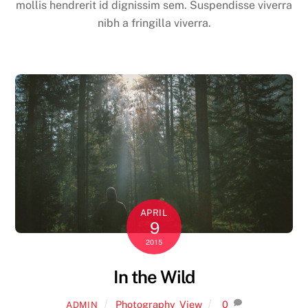
mollis hendrerit id dignissim sem. Suspendisse viverra
nibh a fringilla viverra.
APRIL
9
2015
In the Wild
Photography
,
View
0
ADMIN