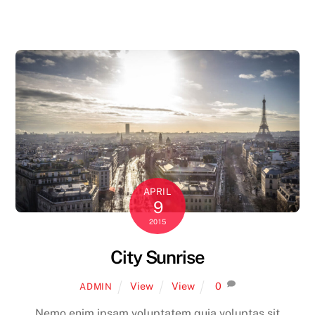
APRIL
9
2015
City Sunrise
View
View
0
ADMIN
Nemo enim ipsam voluptatem quia voluptas sit