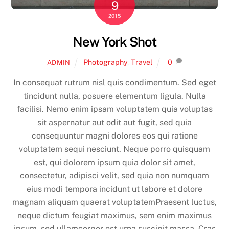
9
2015
New York Shot
Photography
,
Travel
0
ADMIN
In consequat rutrum nisl quis condimentum. Sed eget
tincidunt nulla, posuere elementum ligula. Nulla
facilisi. Nemo enim ipsam voluptatem quia voluptas
sit aspernatur aut odit aut fugit, sed quia
consequuntur magni dolores eos qui ratione
voluptatem sequi nesciunt. Neque porro quisquam
est, qui dolorem ipsum quia dolor sit amet,
consectetur, adipisci velit, sed quia non numquam
eius modi tempora incidunt ut labore et dolore
magnam aliquam quaerat voluptatemPraesent luctus,
neque dictum feugiat maximus, sem enim maximus
ipsum, sed ullamcorper est urna suscipit massa. Cras