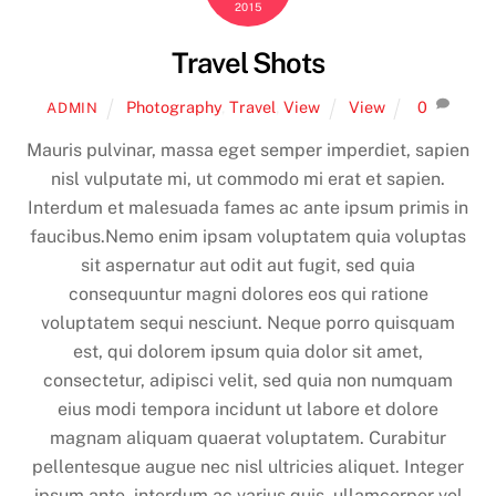
2015
Travel Shots
Photography
,
Travel
,
View
View
0
ADMIN
Mauris pulvinar, massa eget semper imperdiet, sapien
nisl vulputate mi, ut commodo mi erat et sapien.
Interdum et malesuada fames ac ante ipsum primis in
faucibus.Nemo enim ipsam voluptatem quia voluptas
sit aspernatur aut odit aut fugit, sed quia
consequuntur magni dolores eos qui ratione
voluptatem sequi nesciunt. Neque porro quisquam
est, qui dolorem ipsum quia dolor sit amet,
consectetur, adipisci velit, sed quia non numquam
eius modi tempora incidunt ut labore et dolore
magnam aliquam quaerat voluptatem. Curabitur
pellentesque augue nec nisl ultricies aliquet. Integer
ipsum ante, interdum ac varius quis, ullamcorper vel