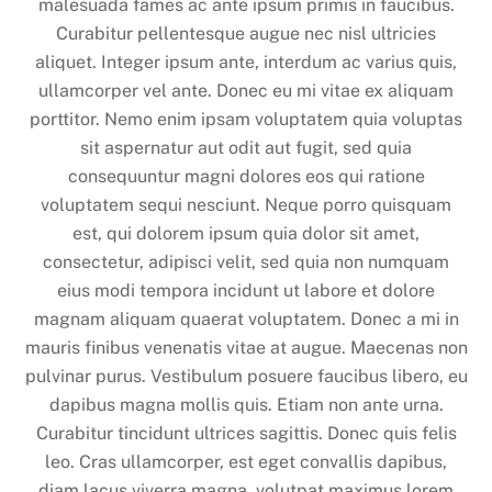
malesuada fames ac ante ipsum primis in faucibus.
Curabitur pellentesque augue nec nisl ultricies
aliquet. Integer ipsum ante, interdum ac varius quis,
ullamcorper vel ante. Donec eu mi vitae ex aliquam
porttitor. Nemo enim ipsam voluptatem quia voluptas
sit aspernatur aut odit aut fugit, sed quia
consequuntur magni dolores eos qui ratione
voluptatem sequi nesciunt. Neque porro quisquam
est, qui dolorem ipsum quia dolor sit amet,
consectetur, adipisci velit, sed quia non numquam
eius modi tempora incidunt ut labore et dolore
magnam aliquam quaerat voluptatem. Donec a mi in
mauris finibus venenatis vitae at augue. Maecenas non
pulvinar purus. Vestibulum posuere faucibus libero, eu
dapibus magna mollis quis. Etiam non ante urna.
Curabitur tincidunt ultrices sagittis. Donec quis felis
leo. Cras ullamcorper, est eget convallis dapibus,
diam lacus viverra magna, volutpat maximus lorem