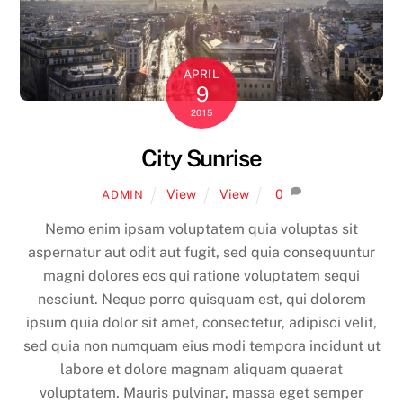
APRIL
9
2015
City Sunrise
View
View
0
ADMIN
Nemo enim ipsam voluptatem quia voluptas sit
aspernatur aut odit aut fugit, sed quia consequuntur
magni dolores eos qui ratione voluptatem sequi
nesciunt. Neque porro quisquam est, qui dolorem
ipsum quia dolor sit amet, consectetur, adipisci velit,
sed quia non numquam eius modi tempora incidunt ut
labore et dolore magnam aliquam quaerat
voluptatem. Mauris pulvinar, massa eget semper